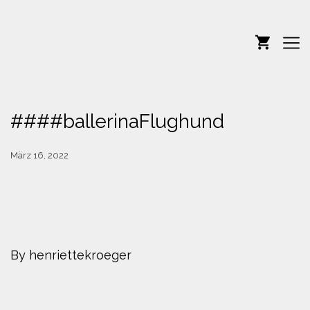
####ballerinaFlughund
März 16, 2022
By henriettekroeger